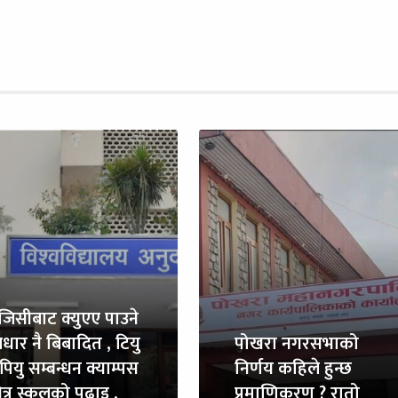
ुजिसीबाट क्युएए पाउने
धार नै बिबादित , टियु
पोखरा नगरसभाको
पियु सम्बन्धन क्याम्पस
निर्णय कहिले हुन्छ
त्र स्कुलको पढाइ ,
प्रमाणिकरण ? रातो