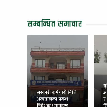
सम्बन्धित समाचार
य
सरकारी कर्मचारी निजि
आ
अस्पतालका प्रबन्ध
र 
निर्देशक ! मापदण्ड
भि