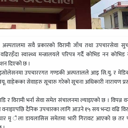
अस्पतालमा सवै प्रकारको विरामी जाँच तथा उपचारसेवा सुच
ढिरहँदा स्वास्थ्य मन्त्रालयले परिपत्र गर्दै कोभिड नन कोभिड 
देशन दिएको छ ।
आइसोलेसनमा उपचाररगत गण्डकी अस्पतालले आइ सि.यु. र मेड
ियू. वाहेकका सेवाहरु सूचारु गरेको सूचना अधिकारी नारायण प्र
 र विरामी भर्ना सेवा समेत संचालनमा ल्याइएको छ । विपन्न वर्
ल वनाइएपछि दैनिक उपचारका लागि आउने १५ सय भन्दा वढि विर
 उपचार मृ ैला डायलासिस समेतमा भारी गिरावट आएको छ तर 
छ ।