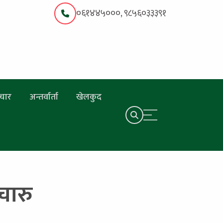
०६१४४५०००, ९८५६०३३३९१
चार
अन्तर्वार्ता
खेलकुद
चारु