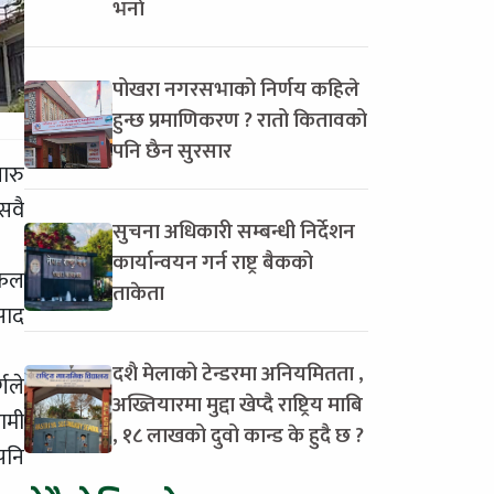
भर्ना
पोखरा नगरसभाको निर्णय कहिले
हुन्छ प्रमाणिकरण ? रातो कितावको
पनि छैन सुरसार
ारु
सवै
सुचना अधिकारी सम्बन्धी निर्देशन
कार्यान्वयन गर्न राष्ट्र बैकको
िकल
ताकेता
साद
दशै मेलाको टेन्डरमा अनियमितता ,
गले
अख्तियारमा मुद्दा खेप्दै राष्ट्रिय माबि
ामी
, १८ लाखको दुवो कान्ड के हुदै छ ?
पनि