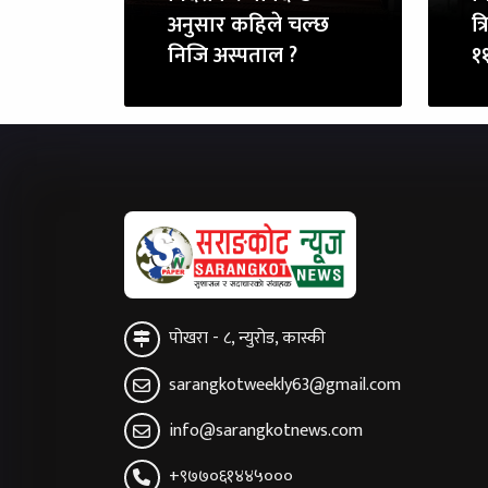
अनुसार कहिले चल्छ
त्
निजि अस्पताल ?
११
पोखरा - ८, न्युरोड, कास्की
sarangkotweekly63@gmail.com
info@sarangkotnews.com
+९७७०६१४४५०००