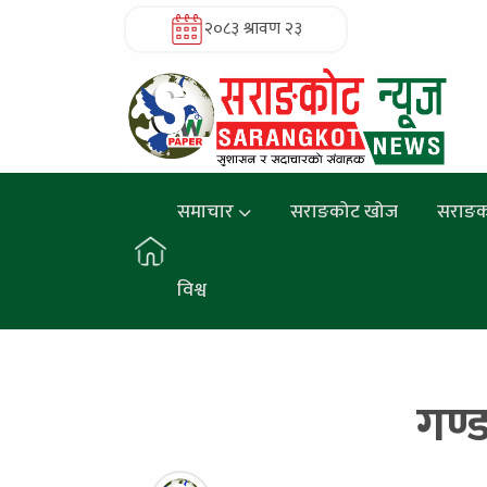
२०८३ श्रावण २३
समाचार
सराङकोट खोज
सराङक
विश्व
गण्