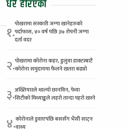
धेरै हेरिएको
पोखरामा सरकारी जग्गा खानेहरुको
१.
पर्दाफास, ४० वर्ष पछि ३७ रोपनी जग्गा
दर्ता वदर
पोखरामा कोरोना कहर, डुलुवा डाक्टरबाटै
२.
कोरोना समुदायमा फैलने खतरा बढ्यो
अख्तियारले थाल्यो छानविन, फेवा
३.
सिटीको मिथ्याङ्कले लहरो तान्दा पहरो खस्ने
कोरोनाले डुवाएपछि बससँग भैंसी साट्न
४.
वाध्य