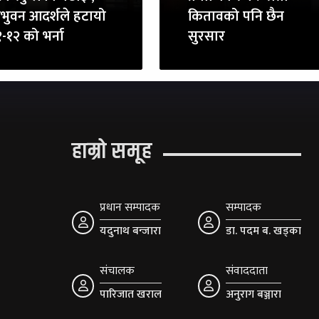
रिभुवन आदर्शले हटायो
कितावको पनि छैन
-१२ को भर्ना
सुरसार
हाम्रो समूह
प्रधान सम्पादक
सम्पादक
यदुनाथ बन्जारा
डा. पदम ब. खड्का
संचालक
संवाददाता
पारिजात खराल
अनुराग बञ्जारा