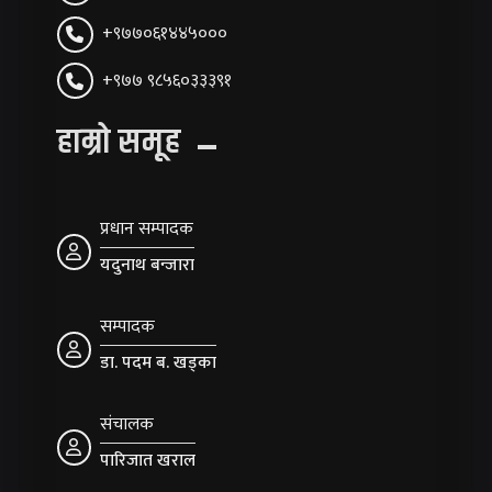
+९७७०६१४४५०००
+९७७ ९८५६०३३३९१
हाम्रो समूह
प्रधान सम्पादक
यदुनाथ बन्जारा
सम्पादक
डा. पदम ब. खड्का
संचालक
पारिजात खराल