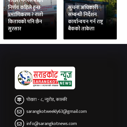
पोखरा नगरसभाको
निर्णय कहिले हुन्छ
सुचना अधिकारी
प्रमाणिकरण ? रातो
सम्बन्धी निर्देशन
कितावको पनि छैन
कार्यान्वयन गर्न राष्ट्र
सुरसार
बैकको ताकेता
पोखरा - ८, न्युरोड, कास्की
sarangkotweekly63@gmail.com
info@sarangkotnews.com