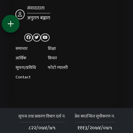
संवाददाता
अनुराग बञ्जारा
समाचार
शिक्षा
आर्थिक
विचार
सूचना/प्रविधि
फोटो ग्यालरी
Contact
सूचना तथा प्रसारण विभाग दर्ता नं:
प्रेस काउन्सिल सूचीकरण नं:
८२२/०७४/७५
१११३/२०७४/०७५