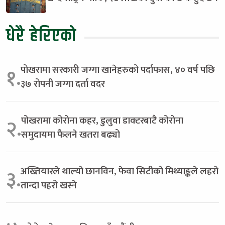
धेरै हेरिएको
पोखरामा सरकारी जग्गा खानेहरुको पर्दाफास, ४० वर्ष पछि
१.
३७ रोपनी जग्गा दर्ता वदर
पोखरामा कोरोना कहर, डुलुवा डाक्टरबाटै कोरोना
२.
समुदायमा फैलने खतरा बढ्यो
अख्तियारले थाल्यो छानविन, फेवा सिटीको मिथ्याङ्कले लहरो
३.
तान्दा पहरो खस्ने