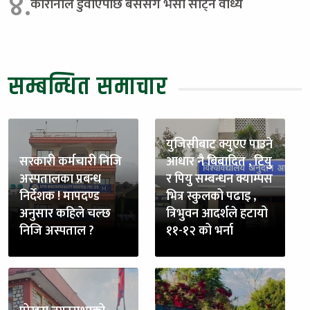
४.
कोरोनाले डुवाएपछि बससँग भैंसी साट्न वाध्य
सम्बन्धित समाचार
युजिसीबाट क्युएए पाउने
सरकारी कर्मचारी निजि
आधार नै बिबादित , टियु
अस्पतालका प्रबन्ध
र पियु सम्बन्धन क्याम्पस
निर्देशक ! मापदण्ड
भित्र स्कुलको पढाइ ,
अनुसार कहिले चल्छ
त्रिभुवन आदर्शले हटायो
निजि अस्पताल ?
११-१२ को भर्ना