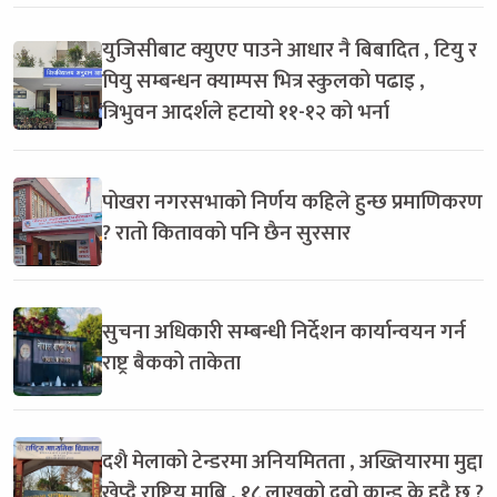
युजिसीबाट क्युएए पाउने आधार नै बिबादित , टियु र
पियु सम्बन्धन क्याम्पस भित्र स्कुलको पढाइ ,
त्रिभुवन आदर्शले हटायो ११-१२ को भर्ना
पोखरा नगरसभाको निर्णय कहिले हुन्छ प्रमाणिकरण
? रातो कितावको पनि छैन सुरसार
सुचना अधिकारी सम्बन्धी निर्देशन कार्यान्वयन गर्न
राष्ट्र बैकको ताकेता
दशै मेलाको टेन्डरमा अनियमितता , अख्तियारमा मुद्दा
खेप्दै राष्ट्रिय माबि , १८ लाखको दुवो कान्ड के हुदै छ ?