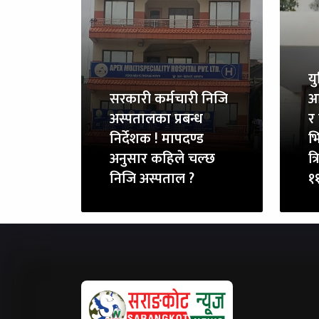
य
सरकारी कर्मचारी निजि
आ
अस्पतालका प्रबन्ध
र 
निर्देशक ! मापदण्ड
भि
अनुसार कहिले चल्छ
त्
निजि अस्पताल ?
११