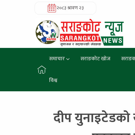
२०८३ श्रावण २३
समाचार
सराङकोट खोज
सराङक
विश्व
दीप युनाइटेडको