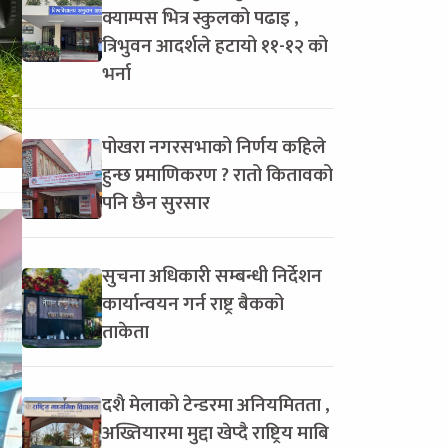
क्याम्पस भित्र स्कुलको पढाइ ,
त्रिभुवन आदर्शले हटायो ११-१२ को
भर्ना
पोखरा नगरसभाको निर्णय कहिले
हुन्छ प्रमाणिकरण ? रातो कितावको
पनि छैन सुरसार
सुचना अधिकारी सम्बन्धी निर्देशन
कार्यान्वयन गर्न राष्ट्र बैकको
ताकेता
दशै मेलाको टेन्डरमा अनियमितता ,
अख्तियारमा मुद्दा खेप्दै राष्ट्रिय माबि