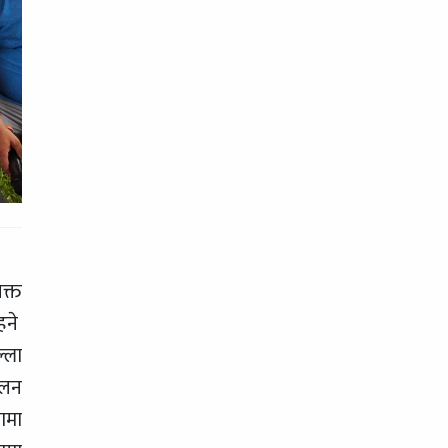
क्त
हने
्ला
ालन
ामा