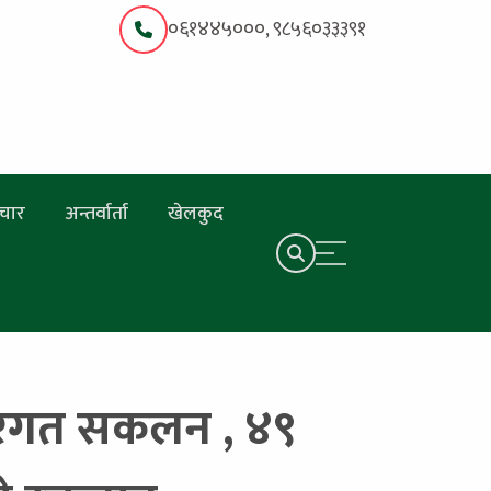
०६१४४५०००, ९८५६०३३३९१
चार
अन्तर्वार्ता
खेलकुद
ट रगत सकलन , ४९