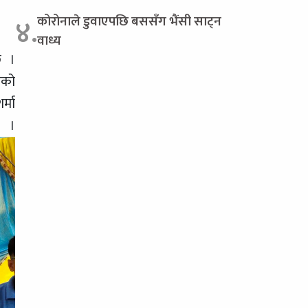
कोरोनाले डुवाएपछि बससँग भैंसी साट्न
४.
वाध्य
छ ।
ाको
्मा
।