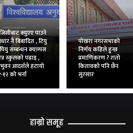
ुजिसीबाट क्युएए पाउने
धार नै बिबादित , टियु
पोखरा नगरसभाको
पियु सम्बन्धन क्याम्पस
निर्णय कहिले हुन्छ
त्र स्कुलको पढाइ ,
प्रमाणिकरण ? रातो
रिभुवन आदर्शले हटायो
कितावको पनि छैन
-१२ को भर्ना
सुरसार
हाम्रो समूह