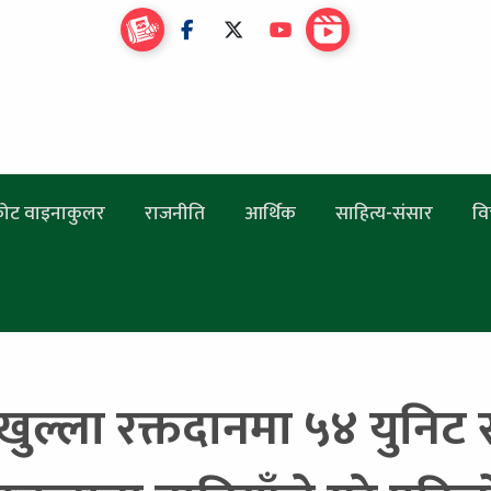
ोट वाइनाकुलर
राजनीति
आर्थिक
साहित्य-संसार
वि
 खुल्ला रक्तदानमा ५४ युनि