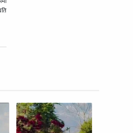
ममा
िति