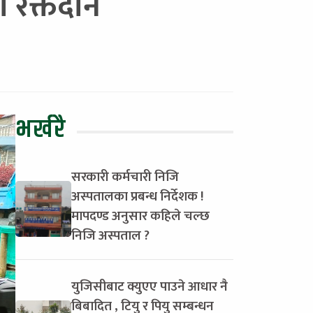
ो रक्तदान
भर्खरै
सरकारी कर्मचारी निजि
अस्पतालका प्रबन्ध निर्देशक !
मापदण्ड अनुसार कहिले चल्छ
निजि अस्पताल ?
युजिसीबाट क्युएए पाउने आधार नै
बिबादित , टियु र पियु सम्बन्धन