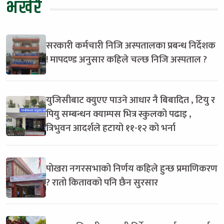
भर्खरै
सरकारी कर्मचारी निजि अस्पतालका प्रबन्ध निर्देशक
! मापदण्ड अनुसार कहिले चल्छ निजि अस्पताल ?
युजिसीबाट क्युएए पाउने आधार नै बिबादित , टियु र
पियु सम्बन्धन क्याम्पस भित्र स्कुलको पढाइ ,
त्रिभुवन आदर्शले हटायो ११-१२ को भर्ना
पोखरा नगरसभाको निर्णय कहिले हुन्छ प्रमाणिकरण
? रातो कितावको पनि छैन सुरसार