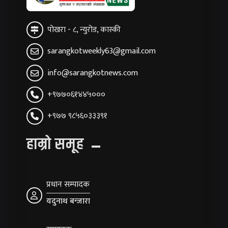
पोखरा - ८, न्युरोड, कास्की
sarangkotweekly63@gmail.com
info@sarangkotnews.com
+९७७०६१४४५०००
+९७७ ९८५६०३३३९१
हाम्रो समूह
प्रधान सम्पादक
यदुनाथ बन्जारा