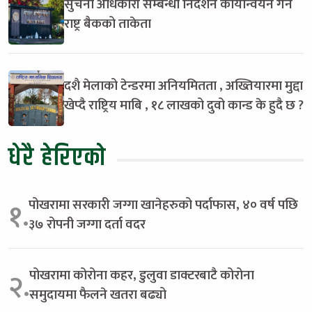
सुचना अधिकारी सम्बन्धी निर्देशन कार्यान्वयन गर्न
राष्ट्र बैकको ताकेता
दशै मेलाको टेन्डरमा अनियमितता , अख्तियारमा मुद्दा
खेप्दै राष्ट्रिय माबि , १८ लाखको दुवो कान्ड के हुदै छ ?
धेरै हेरिएको
पोखरामा सरकारी जग्गा खानेहरुको पर्दाफास, ४० वर्ष पछि
१.
३७ रोपनी जग्गा दर्ता वदर
पोखरामा कोरोना कहर, डुलुवा डाक्टरबाटै कोरोना
२.
समुदायमा फैलने खतरा बढ्यो