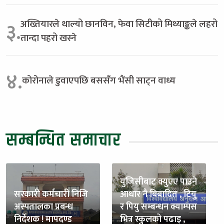
अख्तियारले थाल्यो छानविन, फेवा सिटीको मिथ्याङ्कले लहरो
३.
तान्दा पहरो खस्ने
४.
कोरोनाले डुवाएपछि बससँग भैंसी साट्न वाध्य
सम्बन्धित समाचार
युजिसीबाट क्युएए पाउने
सरकारी कर्मचारी निजि
आधार नै बिबादित , टियु
अस्पतालका प्रबन्ध
र पियु सम्बन्धन क्याम्पस
निर्देशक ! मापदण्ड
भित्र स्कुलको पढाइ ,