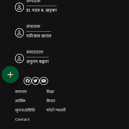
सम्पादक
डा. पदम ब. खड्का
संचालक
पारिजात खराल
संवाददाता
अनुराग बञ्जारा
समाचार
शिक्षा
आर्थिक
विचार
सूचना/प्रविधि
फोटो ग्यालरी
Contact