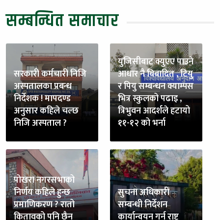
सम्बन्धित समाचार
युजिसीबाट क्युएए पाउने
सरकारी कर्मचारी निजि
आधार नै बिबादित , टियु
अस्पतालका प्रबन्ध
र पियु सम्बन्धन क्याम्पस
निर्देशक ! मापदण्ड
भित्र स्कुलको पढाइ ,
अनुसार कहिले चल्छ
त्रिभुवन आदर्शले हटायो
निजि अस्पताल ?
११-१२ को भर्ना
पोखरा नगरसभाको
निर्णय कहिले हुन्छ
सुचना अधिकारी
प्रमाणिकरण ? रातो
सम्बन्धी निर्देशन
कितावको पनि छैन
कार्यान्वयन गर्न राष्ट्र