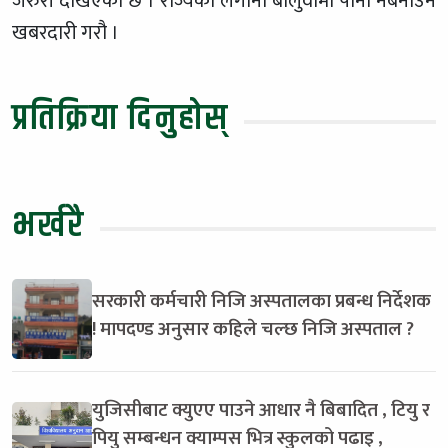
जरुरी देखिएको छ । राज्यको लगानी बालुवामा पानी नबनाउन
खबरदारी गरौ ।
प्रतिक्रिया दिनुहोस्
भर्खरै
सरकारी कर्मचारी निजि अस्पतालका प्रबन्ध निर्देशक
! मापदण्ड अनुसार कहिले चल्छ निजि अस्पताल ?
युजिसीबाट क्युएए पाउने आधार नै बिबादित , टियु र
पियु सम्बन्धन क्याम्पस भित्र स्कुलको पढाइ ,