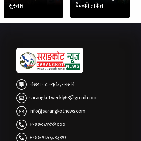
सुरसार
बैकको ताकेता
पोखरा - ८, न्युरोड, कास्की
sarangkotweekly63@gmail.com
info@sarangkotnews.com
+९७७०६१४४५०००
+९७७ ९८५६०३३३९१