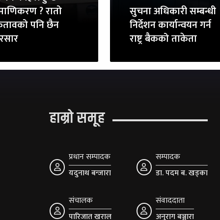
्रमाणिकरण ? रातो
सुचना अधिकारी सम्बन्धी
ितावको पनि छैन
निर्देशन कार्यान्वयन गर्न
ुरसार
राष्ट्र बैकको ताकेता
हाम्रो समूह
प्रधान सम्पादक
सम्पादक
यदुनाथ बन्जारा
डा. पदम ब. खड्का
संचालक
संवाददाता
पारिजात खराल
अनुराग बञ्जारा