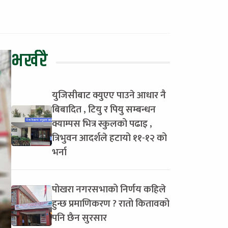
भर्खरै
युजिसीबाट क्युएए पाउने आधार नै
बिबादित , टियु र पियु सम्बन्धन
क्याम्पस भित्र स्कुलको पढाइ ,
त्रिभुवन आदर्शले हटायो ११-१२ को
भर्ना
पोखरा नगरसभाको निर्णय कहिले
हुन्छ प्रमाणिकरण ? रातो कितावको
पनि छैन सुरसार