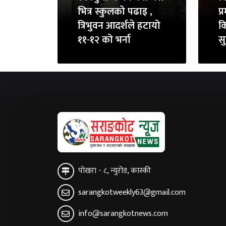
भित्र स्कुलको पढाइ ,
प
त्रिभुवन आदर्शले हटायो
क
११-१२ को भर्ना
स
पोखरा - ८, न्युरोड, कास्की
sarangkotweekly63@gmail.com
info@sarangkotnews.com