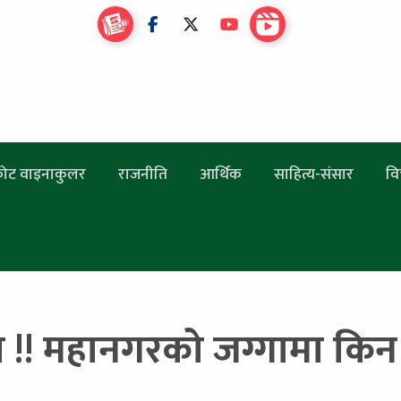
ोट वाइनाकुलर
राजनीति
आर्थिक
साहित्य-संसार
वि
 !! महानगरको जग्गामा किन