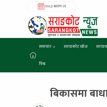
२०८३ श्रावण २१
समाचार
सराङकोट खोज
सराङक
विश्व
बिकासमा बाधा