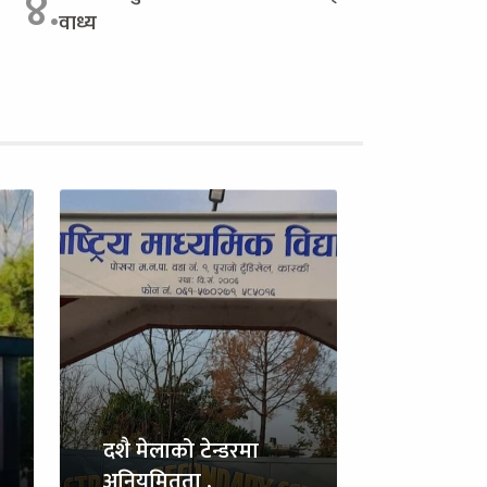
४.
वाध्य
दशै मेलाको टेन्डरमा
अनियमितता ,