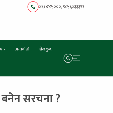
०६१४४५०००, ९८५६०३३३९१
चार
अन्तर्वार्ता
खेलकुद
 बनेन सरचना ?