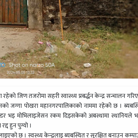
को जिण तजरोमा सहरी स्वास्थ्य प्रबर्द्धन केन्द्र सन्चालन गरि
को जग्गा पोखरा महानगरपालिकाको नाममा रहेको छ । ब्यबस्
ेन्डर भइ मोभिलाइजेसन रकम दिइसकेको अबस्थामा स्थानियले 
्द हुन पुग्यो ।
र चलाइएको छ । स्वस्थ्य केन्द्रलाइ ब्यबस्थित र सुरक्षित बनाउन कम्पा