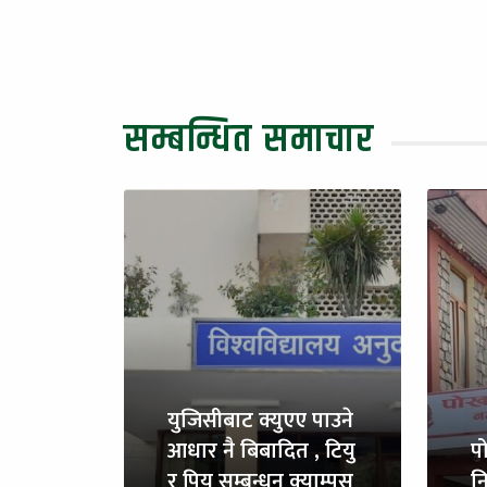
सम्बन्धित समाचार
युजिसीबाट क्युएए पाउने
आधार नै बिबादित , टियु
प
र पियु सम्बन्धन क्याम्पस
नि