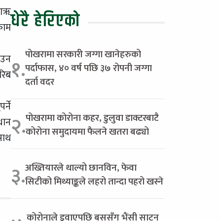
काॠ
धेरै हेरिएको
काम
पोखरामा सरकारी जग्गा खानेहरुको
ाउन
१.
पर्दाफास, ४० वर्ष पछि ३७ रोपनी जग्गा
रिब
दर्ता वदर
्ने
पोखरामा कोरोना कहर, डुलुवा डाक्टरबाटै
२.
थान
कोरोना समुदायमा फैलने खतरा बढ्यो
साथ
अख्तियारले थाल्यो छानविन, फेवा
३.
सिटीको मिथ्याङ्कले लहरो तान्दा पहरो खस्ने
कोरोनाले डुवाएपछि बससँग भैंसी साट्न