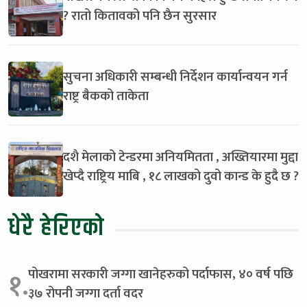
? रातो कितावको पनि छैन सुरसार
सुचना अधिकारी सम्बन्धी निर्देशन कार्यान्वयन गर्न
राष्ट्र बैकको ताकेता
दशै मेलाको टेन्डरमा अनियमितता , अख्तियारमा मुद्दा
खेप्दै राष्ट्रिय माबि , १८ लाखको दुवो कान्ड के हुदै छ ?
धेरै हेरिएको
पोखरामा सरकारी जग्गा खानेहरुको पर्दाफास, ४० वर्ष पछि
१.
३७ रोपनी जग्गा दर्ता वदर