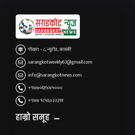
पोखरा - ८, न्युरोड, कास्की
sarangkotweekly63@gmail.com
info@sarangkotnews.com
+९७७०६१४४५०००
+९७७ ९८५६०३३३९१
हाम्रो समूह