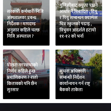
युजिसीबाट क्युएए पाउने
सरकारी कर्मचारी निजि
आधार नै बिबादित , टियु
अस्पतालका प्रबन्ध
र पियु सम्बन्धन क्याम्पस
निर्देशक ! मापदण्ड
भित्र स्कुलको पढाइ ,
अनुसार कहिले चल्छ
त्रिभुवन आदर्शले हटायो
निजि अस्पताल ?
११-१२ को भर्ना
पोखरा नगरसभाको
निर्णय कहिले हुन्छ
सुचना अधिकारी
प्रमाणिकरण ? रातो
सम्बन्धी निर्देशन
कितावको पनि छैन
कार्यान्वयन गर्न राष्ट्र
सुरसार
बैकको ताकेता