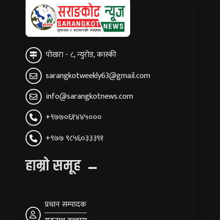
पोखरा - ८, न्युरोड, कास्की
sarangkotweekly63@gmail.com
info@sarangkotnews.com
+९७७०६१४४५०००
+९७७ ९८५६०३३३९१
हाम्रो समूह
प्रधान सम्पादक