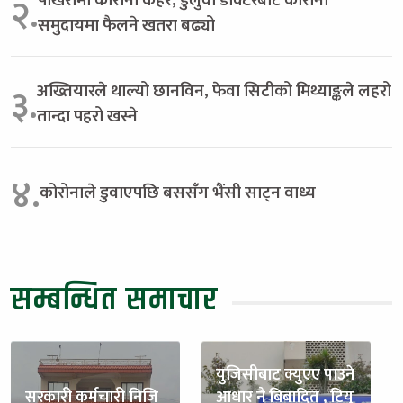
२.
समुदायमा फैलने खतरा बढ्यो
अख्तियारले थाल्यो छानविन, फेवा सिटीको मिथ्याङ्कले लहरो
३.
तान्दा पहरो खस्ने
४.
कोरोनाले डुवाएपछि बससँग भैंसी साट्न वाध्य
सम्बन्धित समाचार
युजिसीबाट क्युएए पाउने
सरकारी कर्मचारी निजि
आधार नै बिबादित , टियु