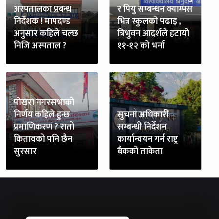
अस्पतालका प्रबन्ध
र पियु सम्बन्धन क्याम्पस
निर्देशक ! मापदण्ड
भित्र स्कुलको पढाइ ,
अनुसार कहिले चल्छ
त्रिभुवन आदर्शले हटायो
निजि अस्पताल ?
११-१२ को भर्ना
पोखरा नगरसभाको
निर्णय कहिले हुन्छ
सुचना अधिकारी
प्रमाणिकरण ? रातो
सम्बन्धी निर्देशन
कितावको पनि छैन
कार्यान्वयन गर्न राष्ट्र
सुरसार
बैकको ताकेता