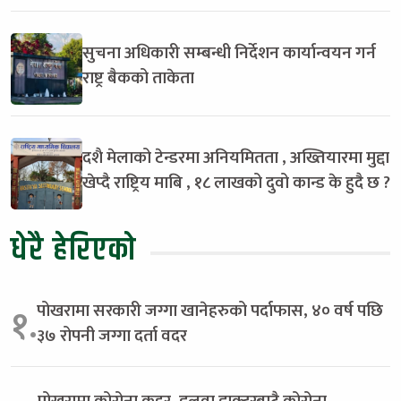
सुचना अधिकारी सम्बन्धी निर्देशन कार्यान्वयन गर्न
राष्ट्र बैकको ताकेता
दशै मेलाको टेन्डरमा अनियमितता , अख्तियारमा मुद्दा
खेप्दै राष्ट्रिय माबि , १८ लाखको दुवो कान्ड के हुदै छ ?
धेरै हेरिएको
पोखरामा सरकारी जग्गा खानेहरुको पर्दाफास, ४० वर्ष पछि
१.
३७ रोपनी जग्गा दर्ता वदर
पोखरामा कोरोना कहर, डुलुवा डाक्टरबाटै कोरोना