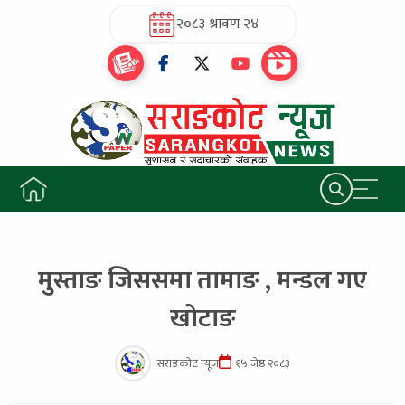
२०८३ श्रावण २४
मुस्ताङ जिससमा तामाङ , मन्डल गए
खोटाङ
सराङकोट न्यूज
१५ जेष्ठ २०८३