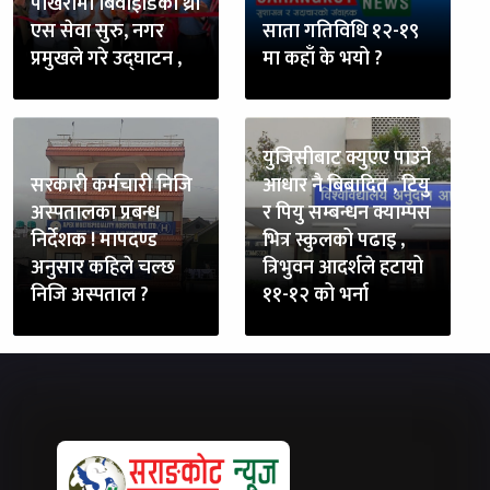
पोखरामा बिवाइडिको थ्री
एस सेवा सुरु, नगर
साता गतिविधि १२-१९
प्रमुखले गरे उद्घाटन ,
मा कहाँ के भयो ?
युजिसीबाट क्युएए पाउने
सरकारी कर्मचारी निजि
आधार नै बिबादित , टियु
अस्पतालका प्रबन्ध
र पियु सम्बन्धन क्याम्पस
निर्देशक ! मापदण्ड
भित्र स्कुलको पढाइ ,
अनुसार कहिले चल्छ
त्रिभुवन आदर्शले हटायो
निजि अस्पताल ?
११-१२ को भर्ना