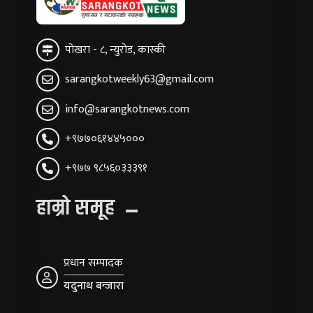
पोखरा - ८, न्युरोड, कास्की
sarangkotweekly63@gmail.com
info@sarangkotnews.com
+९७७०६१४४५०००
+९७७ ९८५६०३३३९१
हाम्रो समूह
प्रधान सम्पादक
यदुनाथ बन्जारा