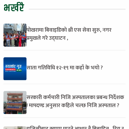
भर्खरै
पोखरामा बिवाइडिको थ्री एस सेवा सुरु, नगर
प्रमुखले गरे उद्घाटन ,
साता गतिविधि १२-१९ मा कहाँ के भयो ?
सरकारी कर्मचारी निजि अस्पतालका प्रबन्ध निर्देशक
! मापदण्ड अनुसार कहिले चल्छ निजि अस्पताल ?
युजिसीबाट क्युएए पाउने आधार नै बिबादित , टियु र