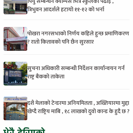
पियु सम्बन्धन क्याम्पस भित्र स्कुलको पढाइ ,
त्रिभुवन आदर्शले हटायो ११-१२ को भर्ना
पोखरा नगरसभाको निर्णय कहिले हुन्छ प्रमाणिकरण
? रातो कितावको पनि छैन सुरसार
सुचना अधिकारी सम्बन्धी निर्देशन कार्यान्वयन गर्न
राष्ट्र बैकको ताकेता
दशै मेलाको टेन्डरमा अनियमितता , अख्तियारमा मुद्दा
खेप्दै राष्ट्रिय माबि , १८ लाखको दुवो कान्ड के हुदै छ ?