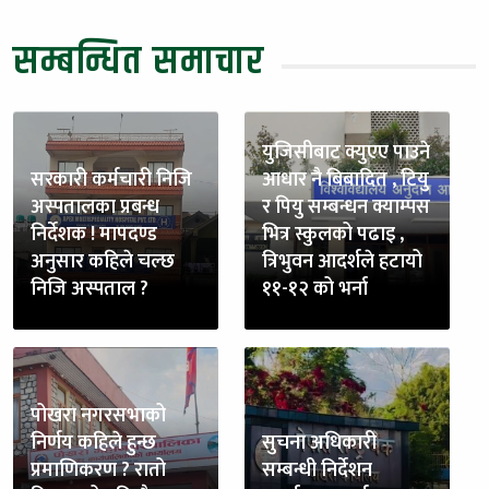
सम्बन्धित समाचार
युजिसीबाट क्युएए पाउने
सरकारी कर्मचारी निजि
आधार नै बिबादित , टियु
अस्पतालका प्रबन्ध
र पियु सम्बन्धन क्याम्पस
निर्देशक ! मापदण्ड
भित्र स्कुलको पढाइ ,
अनुसार कहिले चल्छ
त्रिभुवन आदर्शले हटायो
निजि अस्पताल ?
११-१२ को भर्ना
पोखरा नगरसभाको
निर्णय कहिले हुन्छ
सुचना अधिकारी
प्रमाणिकरण ? रातो
सम्बन्धी निर्देशन