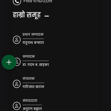
+९७७ ९८५६०३३३९१
हाम्रो समूह
प्रधान सम्पादक
यदुनाथ बन्जारा
सम्पादक
डा. पदम ब. खड्का
संचालक
पारिजात खराल
संवाददाता
अनुराग बञ्जारा