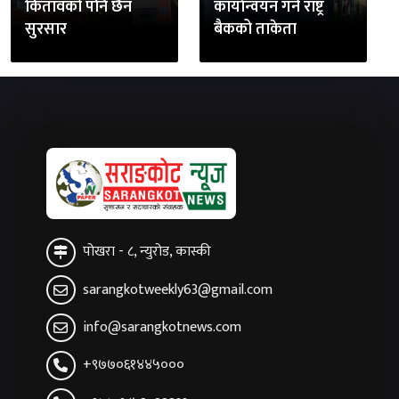
कितावको पनि छैन
कार्यान्वयन गर्न राष्ट्र
सुरसार
बैकको ताकेता
पोखरा - ८, न्युरोड, कास्की
sarangkotweekly63@gmail.com
info@sarangkotnews.com
+९७७०६१४४५०००