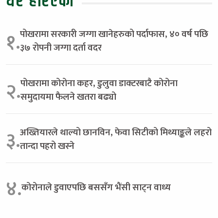
धेरै हेरिएको
पोखरामा सरकारी जग्गा खानेहरुको पर्दाफास, ४० वर्ष पछि
१.
३७ रोपनी जग्गा दर्ता वदर
पोखरामा कोरोना कहर, डुलुवा डाक्टरबाटै कोरोना
२.
समुदायमा फैलने खतरा बढ्यो
अख्तियारले थाल्यो छानविन, फेवा सिटीको मिथ्याङ्कले लहरो
३.
तान्दा पहरो खस्ने
४.
कोरोनाले डुवाएपछि बससँग भैंसी साट्न वाध्य