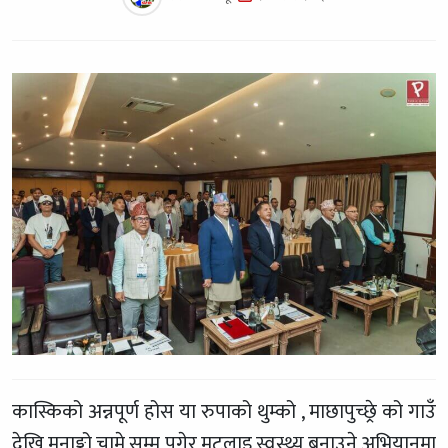
कास्किको अन्नपूर्ण होस या रुपाको थुम्को , माछापुच्छ्रे को गाउँ
देखि मनाङ्को चामे सम्म पुगेर मुटुलाइ स्वस्थ्य बनाउने अभियानमा